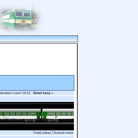
ariánských Lázní 16.01
Detail trasy »
Trvalý odkaz
|
Textová verze