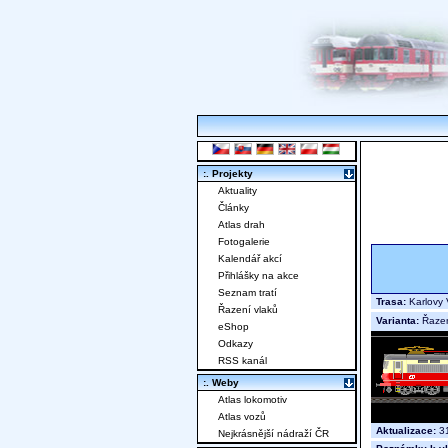
:. Projekty
Aktuality
Články
Atlas drah
Fotogalerie
Kalendář akcí
Přihlášky na akce
Seznam tratí
Trasa:
Karlovy 
Řazení vlaků
Varianta:
Řaze
eShop
Odkazy
RSS kanál
:. Weby
Atlas lokomotiv
Atlas vozů
Aktualizace:
31
Nejkrásnější nádraží ČR