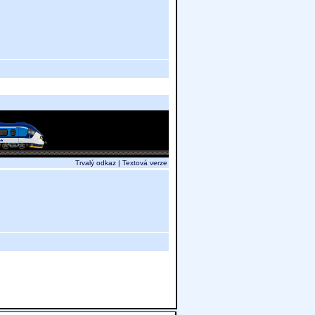
Trvalý odkaz
|
Textová verze