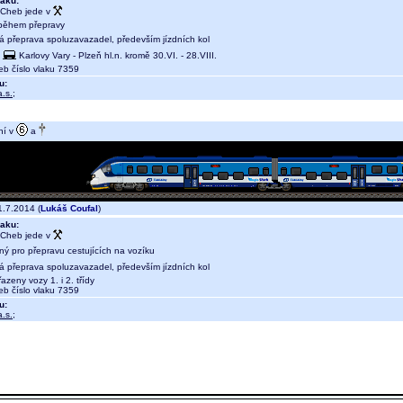
aku:
 Cheb jede v
během přepravy
ná přeprava spoluzavazadel, především jízdních kol
Karlovy Vary - Plzeň hl.n. kromě 30.VI. - 28.VIII.
b číslo vlaku 7359
u:
.s.
;
ní v
a
.7.2014 (
Lukáš Coufal
)
aku:
 Cheb jede v
ný pro přepravu cestujících na vozíku
ná přeprava spoluzavazadel, především jízdních kol
azeny vozy 1. i 2. třídy
b číslo vlaku 7359
u:
.s.
;