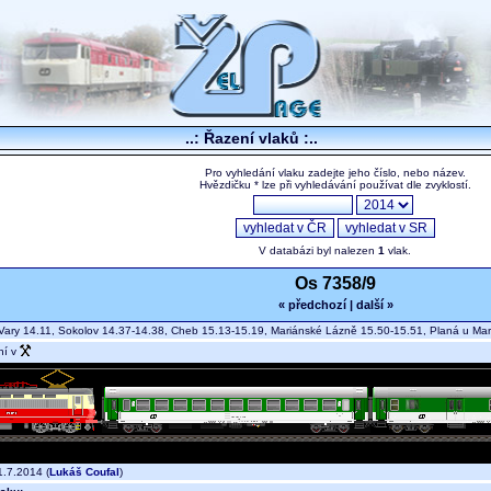
..: Řazení vlaků :..
Pro vyhledání vlaku zadejte jeho číslo, nebo název.
Hvězdičku * lze při vyhledávání používat dle zvyklostí.
V databázi byl nalezen
1
vlak.
Os 7358/9
« předchozí
|
další »
Vary 14.11, Sokolov 14.37-14.38, Cheb 15.13-15.19, Mariánské Lázně 15.50-15.51, Planá u M
ní v
.7.2014 (
Lukáš Coufal
)