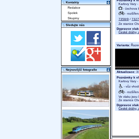
Poznámky k vl
:. Kontakty
Karlovy Vary -
Redakce
- úschova 
Spolek
- rozšíře
Skupiny
7358/9
/
7327
Ze stanice Che
:. Sledujte nás
Dopravce vlak
České dráhy, a
Varianta:
Řaze
:. Nejnovější fotografie
Aktualizace:
31
Poznámky k vl
Karlovy Vary -
- vůz vhod
- rozšíře
Ve vlaku jsou ř
Ze stanice Che
Dopravce vlak
České dráhy, a