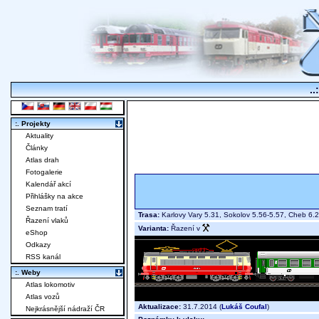
..
:. Projekty
Aktuality
Články
Atlas drah
Fotogalerie
Kalendář akcí
Přihlášky na akce
Seznam tratí
Trasa:
Karlovy Vary 5.31, Sokolov 5.56-5.57, Cheb 6.
Řazení vlaků
Varianta:
Řazení v
eShop
Odkazy
RSS kanál
:. Weby
Atlas lokomotiv
Atlas vozů
Aktualizace:
31.7.2014 (
Lukáš Coufal
)
Nejkrásnější nádraží ČR