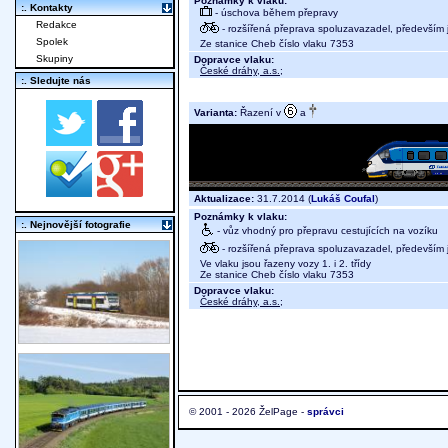
Poznámky k vlaku:
:. Kontakty
- úschova během přepravy
Redakce
- rozšířená přeprava spoluzavazadel, především j
Spolek
Ze stanice Cheb číslo vlaku 7353
Skupiny
Dopravce vlaku:
České dráhy, a.s.
;
:. Sledujte nás
Varianta:
Řazení v
a
Aktualizace:
31.7.2014 (
Lukáš Coufal
)
Poznámky k vlaku:
:. Nejnovější fotografie
- vůz vhodný pro přepravu cestujících na vozíku
- rozšířená přeprava spoluzavazadel, především j
Ve vlaku jsou řazeny vozy 1. i 2. třídy
Ze stanice Cheb číslo vlaku 7353
Dopravce vlaku:
České dráhy, a.s.
;
© 2001 - 2026 ŽelPage -
správci