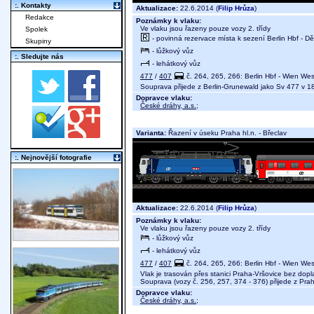
:. Kontakty
Aktualizace:
22.6.2014 (
Filip Hrůza
)
Redakce
Poznámky k vlaku:
Ve vlaku jsou řazeny pouze vozy 2. třídy
Spolek
- povinná rezervace místa k sezení Berlin Hbf - Dě
Skupiny
- lůžkový vůz
:. Sledujte nás
- lehátkový vůz
477
/
407
č. 264, 265, 266: Berlin Hbf - Wien We
Souprava přijede z Berlin-Grunewald jako Sv 477 v 1
Dopravce vlaku:
České dráhy, a.s.
;
Varianta:
Řazení v úseku Praha hl.n. - Břeclav
:. Nejnovější fotografie
Aktualizace:
22.6.2014 (
Filip Hrůza
)
Poznámky k vlaku:
Ve vlaku jsou řazeny pouze vozy 2. třídy
- lůžkový vůz
- lehátkový vůz
477
/
407
č. 264, 265, 266: Berlin Hbf - Wien We
Vlak je trasován přes stanici Praha-Vršovice bez dopla
Souprava (vozy č. 256, 257, 374 - 376) přijede z Pra
Dopravce vlaku:
České dráhy, a.s.
;