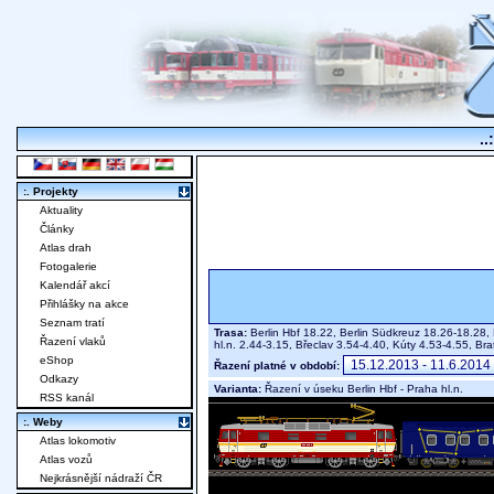
..
:. Projekty
Aktuality
Články
Atlas drah
Fotogalerie
Kalendář akcí
Přihlášky na akce
Seznam tratí
Trasa:
Berlin Hbf 18.22, Berlin Südkreuz 18.26-18.28, 
Řazení vlaků
hl.n. 2.44-3.15, Břeclav 3.54-4.40, Kúty 4.53-4.55, Br
eShop
Řazení platné v období:
Odkazy
Varianta:
Řazení v úseku Berlin Hbf - Praha hl.n.
RSS kanál
:. Weby
Atlas lokomotiv
Atlas vozů
Nejkrásnější nádraží ČR