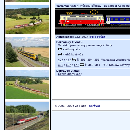
Varianta:
Řazení v úseku Břeclav - Budapest-Keleti pu
Aktualizace:
22.6.2014 (
Filip Hrůza
)
Poznámky k vlaku:
Ve vlaku jsou řazeny pouze vozy 2. třídy
- lůžkový vůz
- lehátkový vůz
407
/
477
č. 353, 354, 355: Warszawa Wschodnia 
402
/
407
/
477
č. 360, 361, 762: Kraków Główny 
Dopravce vlaku:
České dráhy, a.s.
;
© 2001 - 2026 ŽelPage -
správci