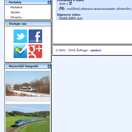
Poznámky k vlaku:
:. Kontakty
Jede v
Redakce
- rozšířená přeprava spoluzavazadel, především j
Spolek
Dopravce vlaku:
Skupiny
České dráhy, a.s.
;
:. Sledujte nás
© 2001 - 2026 ŽelPage -
správci
:. Nejnovější fotografie