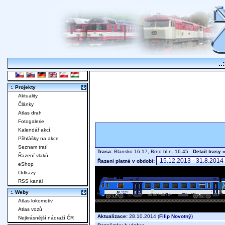
..
:. Projekty
Aktuality
Články
Atlas drah
Fotogalerie
Kalendář akcí
Přihlášky na akce
Seznam tratí
Trasa:
Blansko 16.17, Brno hl.n. 16.45
Detail trasy 
Řazení vlaků
Řazení platné v období:
eShop
Odkazy
RSS kanál
:. Weby
Atlas lokomotiv
Atlas vozů
Aktualizace:
28.10.2014 (
Filip Novotný
)
Nejkrásnější nádraží ČR