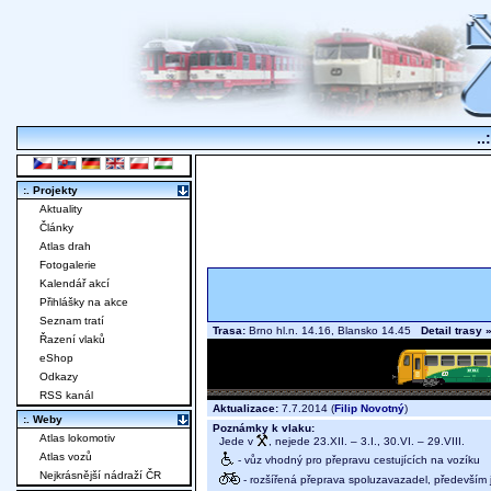
..
:. Projekty
Aktuality
Články
Atlas drah
Fotogalerie
Kalendář akcí
Přihlášky na akce
Seznam tratí
Trasa:
Brno hl.n. 14.16, Blansko 14.45
Detail trasy 
Řazení vlaků
eShop
Odkazy
RSS kanál
Aktualizace:
7.7.2014 (
Filip Novotný
)
:. Weby
Poznámky k vlaku:
Atlas lokomotiv
Jede v
, nejede 23.XII. – 3.I., 30.VI. – 29.VIII.
Atlas vozů
- vůz vhodný pro přepravu cestujících na vozíku
Nejkrásnější nádraží ČR
- rozšířená přeprava spoluzavazadel, především j