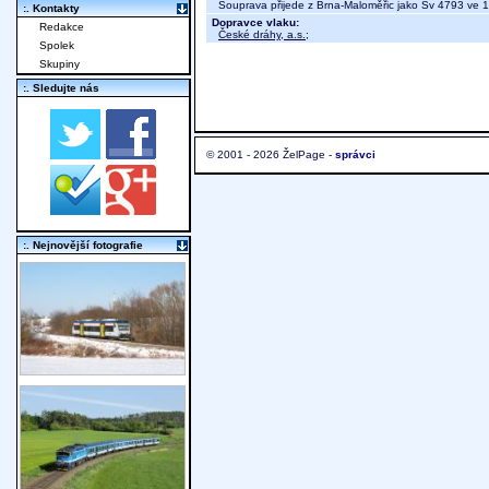
Souprava přijede z Brna-Maloměřic jako Sv 4793 ve 
:. Kontakty
Dopravce vlaku:
Redakce
České dráhy, a.s.
;
Spolek
Skupiny
:. Sledujte nás
© 2001 - 2026 ŽelPage -
správci
:. Nejnovější fotografie