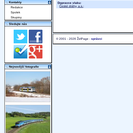
:. Kontakty
Dopravce vlaku:
České dráhy, a.s.
;
Redakce
Spolek
Skupiny
:. Sledujte nás
© 2001 - 2026 ŽelPage -
správci
:. Nejnovější fotografie