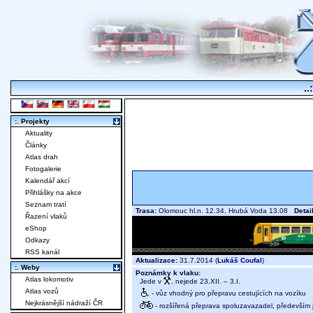
..
:. Projekty
Aktuality
Články
Atlas drah
Fotogalerie
Kalendář akcí
Přihlášky na akce
Seznam tratí
Trasa:
Olomouc hl.n. 12.34, Hrubá Voda 13.08
Detai
Řazení vlaků
eShop
Odkazy
RSS kanál
Aktualizace:
31.7.2014 (
Lukáš Coufal
)
:. Weby
Poznámky k vlaku:
Atlas lokomotiv
Jede v
, nejede 23.XII. – 3.I.
Atlas vozů
- vůz vhodný pro přepravu cestujících na vozíku
Nejkrásnější nádraží ČR
- rozšířená přeprava spoluzavazadel, především j