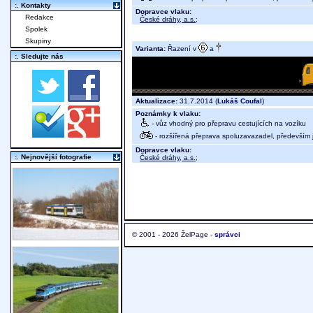
:. Kontakty
Dopravce vlaku:
Redakce
České dráhy, a.s.
;
Spolek
Skupiny
Varianta:
Řazení v
a
:. Sledujte nás
Aktualizace:
31.7.2014 (
Lukáš Coufal
)
Poznámky k vlaku:
- vůz vhodný pro přepravu cestujících na vozíku
- rozšířená přeprava spoluzavazadel, především j
Dopravce vlaku:
:. Nejnovější fotografie
České dráhy, a.s.
;
© 2001 - 2026 ŽelPage -
správci