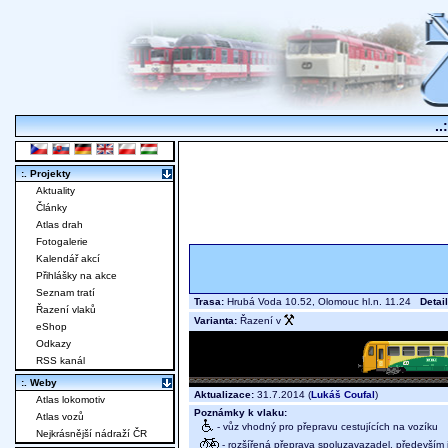
..
:. Projekty
Aktuality
Články
Atlas drah
Fotogalerie
Kalendář akcí
Přihlášky na akce
Seznam tratí
Trasa:
Hrubá Voda 10.52, Olomouc hl.n. 11.24
Detail
Řazení vlaků
Varianta:
Řazení v
eShop
Odkazy
RSS kanál
:. Weby
Aktualizace:
31.7.2014 (
Lukáš Coufal
)
Atlas lokomotiv
Poznámky k vlaku:
Atlas vozů
- vůz vhodný pro přepravu cestujících na vozíku
Nejkrásnější nádraží ČR
- rozšířená přeprava spoluzavazadel, především j