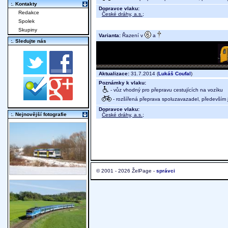
:. Kontakty
Dopravce vlaku:
Redakce
České dráhy, a.s.
;
Spolek
Skupiny
Varianta:
Řazení v
a
:. Sledujte nás
Aktualizace:
31.7.2014 (
Lukáš Coufal
)
Poznámky k vlaku:
- vůz vhodný pro přepravu cestujících na vozíku
- rozšířená přeprava spoluzavazadel, především j
Dopravce vlaku:
:. Nejnovější fotografie
České dráhy, a.s.
;
© 2001 - 2026 ŽelPage -
správci