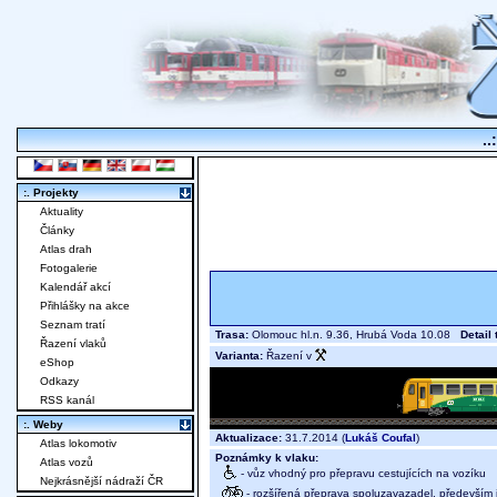
..
:. Projekty
Aktuality
Články
Atlas drah
Fotogalerie
Kalendář akcí
Přihlášky na akce
Seznam tratí
Trasa:
Olomouc hl.n. 9.36, Hrubá Voda 10.08
Detail 
Řazení vlaků
Varianta:
Řazení v
eShop
Odkazy
RSS kanál
:. Weby
Aktualizace:
31.7.2014 (
Lukáš Coufal
)
Atlas lokomotiv
Poznámky k vlaku:
Atlas vozů
- vůz vhodný pro přepravu cestujících na vozíku
Nejkrásnější nádraží ČR
- rozšířená přeprava spoluzavazadel, především j