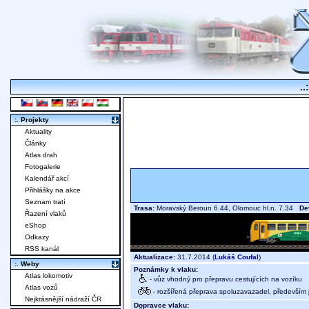
..
:. Projekty
Aktuality
Články
Atlas drah
Fotogalerie
Kalendář akcí
Přihlášky na akce
Seznam tratí
Trasa:
Moravský Beroun 6.44, Olomouc hl.n. 7.34
Det
Řazení vlaků
eShop
Odkazy
RSS kanál
Aktualizace:
31.7.2014 (
Lukáš Coufal
)
:. Weby
Poznámky k vlaku:
Atlas lokomotiv
- vůz vhodný pro přepravu cestujících na vozíku
Atlas vozů
- rozšířená přeprava spoluzavazadel, především j
Nejkrásnější nádraží ČR
Dopravce vlaku: