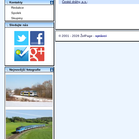
České dráhy, a.s.
;
:. Kontakty
Redakce
Spolek
Skupiny
:. Sledujte nás
© 2001 - 2026 ŽelPage -
správci
:. Nejnovější fotografie