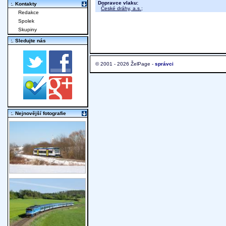
Dopravce vlaku:
:. Kontakty
České dráhy, a.s.
;
Redakce
Spolek
Skupiny
:. Sledujte nás
© 2001 - 2026 ŽelPage -
správci
:. Nejnovější fotografie