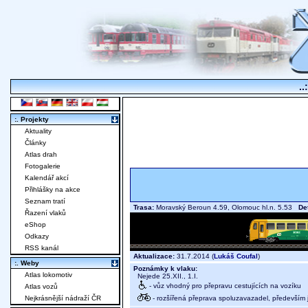
..
:. Projekty
Aktuality
Články
Atlas drah
Fotogalerie
Kalendář akcí
Přihlášky na akce
Seznam tratí
Trasa:
Moravský Beroun 4.59, Olomouc hl.n. 5.53
Det
Řazení vlaků
eShop
Odkazy
RSS kanál
Aktualizace:
31.7.2014 (
Lukáš Coufal
)
:. Weby
Poznámky k vlaku:
Atlas lokomotiv
Nejede 25.XII., 1.I.
- vůz vhodný pro přepravu cestujících na vozíku
Atlas vozů
- rozšířená přeprava spoluzavazadel, především j
Nejkrásnější nádraží ČR