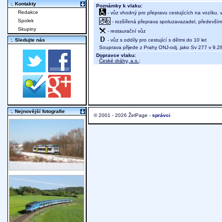
:. Kontakty
Poznámky k vlaku:
Redakce
- vůz vhodný pro přepravu cestujících na vozíku,
Spolek
- rozšířená přeprava spoluzavazadel, především 
Skupiny
- restaurační vůz
- vůz s oddíly pro cestující s dětmi do 10 let
:. Sledujte nás
Souprava přijede z Prahy ONJ-odj. jako Sv 277 v 9.2
Dopravce vlaku:
České dráhy, a.s.
;
:. Nejnovější fotografie
© 2001 - 2026 ŽelPage -
správci