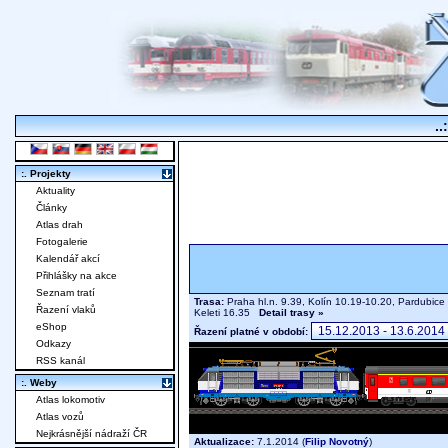
..
:. Projekty
Aktuality
Články
Atlas drah
Fotogalerie
Kalendář akcí
Přihlášky na akce
Seznam tratí
Trasa:
Praha hl.n. 9.39, Kolín 10.19-10.20, Pardubice 
Řazení vlaků
Keleti 16.35
Detail trasy »
eShop
Řazení platné v období:
Odkazy
RSS kanál
:. Weby
Atlas lokomotiv
Atlas vozů
Nejkrásnější nádraží ČR
Aktualizace:
7.1.2014 (
Filip Novotný
)