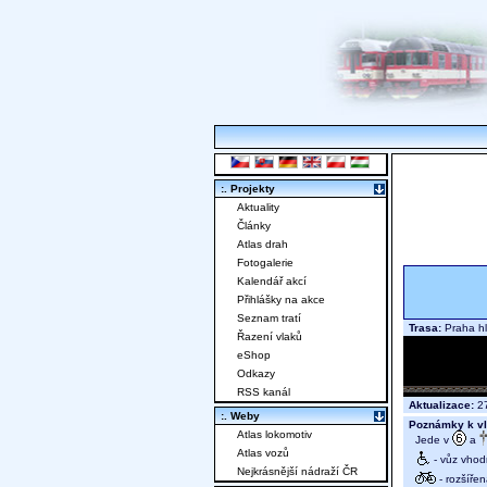
:. Projekty
Aktuality
Články
Atlas drah
Fotogalerie
Kalendář akcí
Přihlášky na akce
Seznam tratí
Trasa:
Praha hl
Řazení vlaků
eShop
Odkazy
RSS kanál
Aktualizace:
27
:. Weby
Poznámky k vl
Atlas lokomotiv
Jede v
a
Atlas vozů
- vůz vhod
Nejkrásnější nádraží ČR
- rozšíře