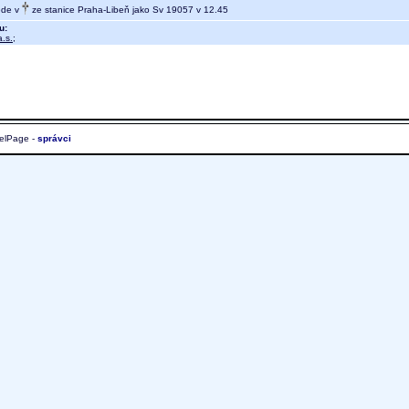
ede v
ze stanice Praha-Libeň jako Sv 19057 v 12.45
u:
.s.
;
elPage -
správci