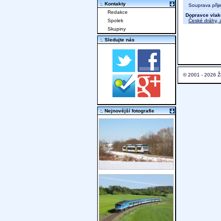
:. Kontakty
Souprava přij
Redakce
Dopravce vlak
České dráhy, a
Spolek
Skupiny
:. Sledujte nás
© 2001 - 2026 Ž
:. Nejnovější fotografie