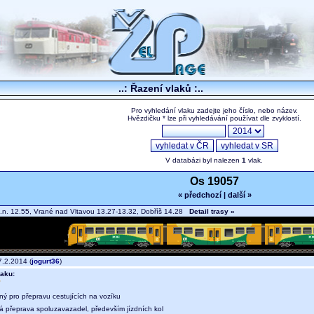
..: Řazení vlaků :..
Pro vyhledání vlaku zadejte jeho číslo, nebo název.
Hvězdičku * lze při vyhledávání používat dle zvyklostí.
V databázi byl nalezen
1
vlak.
Os 19057
« předchozí
|
další »
.n. 12.55, Vrané nad Vltavou 13.27-13.32, Dobříš 14.28
Detail trasy »
.2.2014 (
jogurt36
)
aku:
ný pro přepravu cestujících na vozíku
ná přeprava spoluzavazadel, především jízdních kol