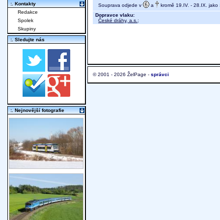
:. Kontakty
Souprava odjede v
a
kromě 19.IV. - 28.IX. jak
Redakce
Dopravce vlaku:
České dráhy, a.s.
;
Spolek
Skupiny
:. Sledujte nás
© 2001 - 2026 ŽelPage -
správci
:. Nejnovější fotografie