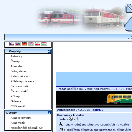
..
:. Projekty
Aktuality
Články
Atlas drah
Fotogalerie
Kalendář akcí
Přihlášky na akce
Seznam tratí
Trasa:
Dobříš 6.04, Vrané nad Vltavou 7.01-7.02, Pra
Řazení vlaků
eShop
Odkazy
RSS kanál
Aktualizace:
27.2.2014 (
jogurt36
)
:. Weby
Poznámky k vlaku:
Atlas lokomotiv
Jede v
a
Atlas vozů
- vůz vhodný pro přepravu cestujících na vozíku
Nejkrásnější nádraží ČR
- rozšířená přeprava spoluzavazadel, především j