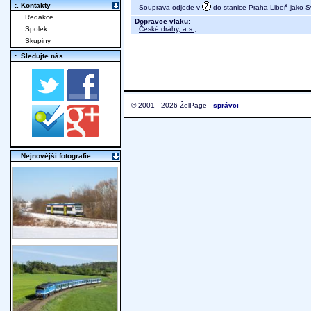
:. Kontakty
Souprava odjede v
do stanice Praha-Libeň jako S
Redakce
Dopravce vlaku:
České dráhy, a.s.
;
Spolek
Skupiny
:. Sledujte nás
© 2001 - 2026 ŽelPage -
správci
:. Nejnovější fotografie