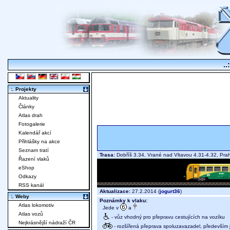
..
:. Projekty
Aktuality
Články
Atlas drah
Fotogalerie
Kalendář akcí
Přihlášky na akce
Seznam tratí
Trasa:
Dobříš 3.34, Vrané nad Vltavou 4.31-4.32, Pra
Řazení vlaků
eShop
Odkazy
RSS kanál
Aktualizace:
27.2.2014 (
jogurt36
)
:. Weby
Poznámky k vlaku:
Atlas lokomotiv
Jede v
a
Atlas vozů
- vůz vhodný pro přepravu cestujících na vozíku
Nejkrásnější nádraží ČR
- rozšířená přeprava spoluzavazadel, především j