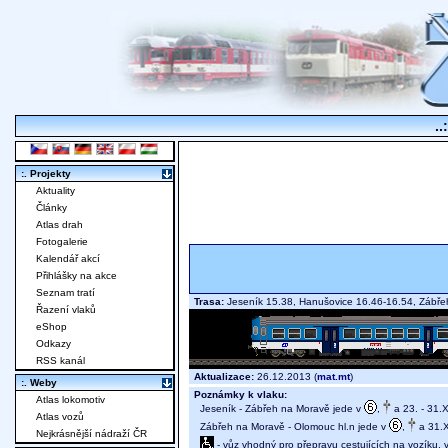
..
:. Projekty
Aktuality
Články
Atlas drah
Fotogalerie
Kalendář akcí
Přihlášky na akce
Seznam tratí
Trasa:
Jeseník 15.38, Hanušovice 16.46-16.54, Zábř
Řazení vlaků
eShop
Odkazy
RSS kanál
Aktualizace:
26.12.2013 (
mat.mt
)
:. Weby
Poznámky k vlaku:
Atlas lokomotiv
Jeseník - Zábřeh na Moravě jede v
,
a 23. - 31.X
Atlas vozů
Zábřeh na Moravě - Olomouc hl.n jede v
,
a 31.X
Nejkrásnější nádraží ČR
- vůz vhodný pro přepravu cestujících na vozíku,