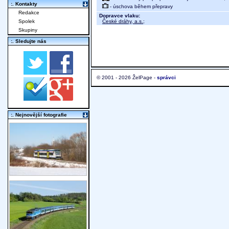
:. Kontakty
- úschova během přepravy
Redakce
Dopravce vlaku:
České dráhy, a.s.
;
Spolek
Skupiny
:. Sledujte nás
© 2001 - 2026 ŽelPage -
správci
:. Nejnovější fotografie