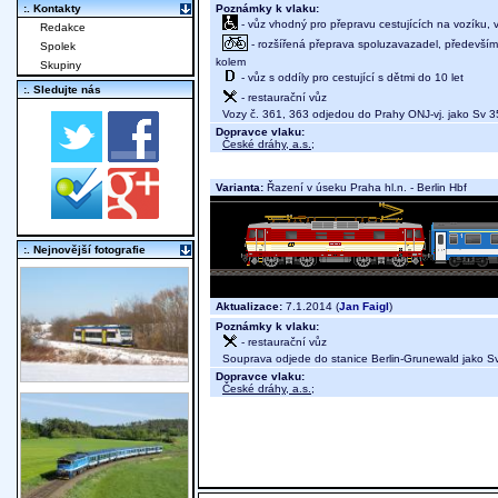
Poznámky k vlaku:
:. Kontakty
- vůz vhodný pro přepravu cestujících na vozíku, 
Redakce
- rozšířená přeprava spoluzavazadel, především j
Spolek
kolem
Skupiny
- vůz s oddíly pro cestující s dětmi do 10 let
:. Sledujte nás
- restaurační vůz
Vozy č. 361, 363 odjedou do Prahy ONJ-vj. jako Sv 3
Dopravce vlaku:
České dráhy, a.s.
;
Varianta:
Řazení v úseku Praha hl.n. - Berlin Hbf
:. Nejnovější fotografie
Aktualizace:
7.1.2014 (
Jan Faigl
)
Poznámky k vlaku:
- restaurační vůz
Souprava odjede do stanice Berlin-Grunewald jako S
Dopravce vlaku:
České dráhy, a.s.
;