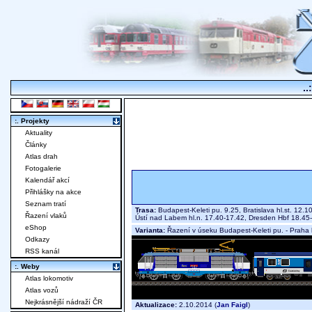
..
:. Projekty
Aktuality
Články
Atlas drah
Fotogalerie
Kalendář akcí
Přihlášky na akce
Seznam tratí
Trasa:
Budapest-Keleti pu. 9.25, Bratislava hl.st. 12.1
Řazení vlaků
Ústí nad Labem hl.n. 17.40-17.42, Dresden Hbf 18.45
eShop
Varianta:
Řazení v úseku Budapest-Keleti pu. - Praha h
Odkazy
RSS kanál
:. Weby
Atlas lokomotiv
Atlas vozů
Nejkrásnější nádraží ČR
Aktualizace:
2.10.2014 (
Jan Faigl
)