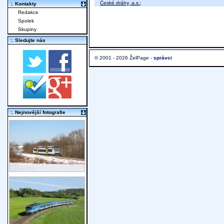
České dráhy, a.s.
;
:. Kontakty
Redakce
Spolek
Skupiny
:. Sledujte nás
© 2001 - 2026 ŽelPage -
správci
:. Nejnovější fotografie