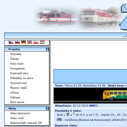
..
:. Projekty
Aktuality
Články
Atlas drah
Fotogalerie
Kalendář akcí
Přihlášky na akce
Seznam tratí
Trasa:
Tišnov 21.33, Nedvědice 21.56
Detail trasy »
Řazení vlaků
eShop
Odkazy
RSS kanál
Aktualizace:
30.12.2013 (
MIKY
)
:. Weby
Poznámky k vlaku:
Atlas lokomotiv
Jede v
a
do 9.V. a od 7.IX., nejede 24., 25., 31.
Atlas vozů
- rozšířená přeprava spoluzavazadel, především j
Nejkrásnější nádraží ČR
Dopravce vlaku: