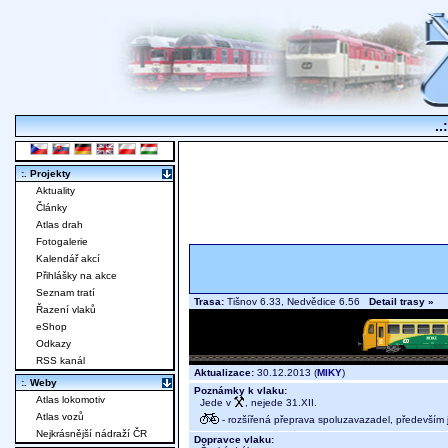
..
:. Projekty
Aktuality
Články
Atlas drah
Fotogalerie
Kalendář akcí
Přihlášky na akce
Seznam tratí
Trasa:
Tišnov 6.33, Nedvědice 6.56
Detail trasy »
Řazení vlaků
eShop
Odkazy
RSS kanál
Aktualizace:
30.12.2013 (
MIKY
)
:. Weby
Poznámky k vlaku:
Atlas lokomotiv
Jede v
, nejede 31.XII.
Atlas vozů
- rozšířená přeprava spoluzavazadel, především j
Nejkrásnější nádraží ČR
Dopravce vlaku: