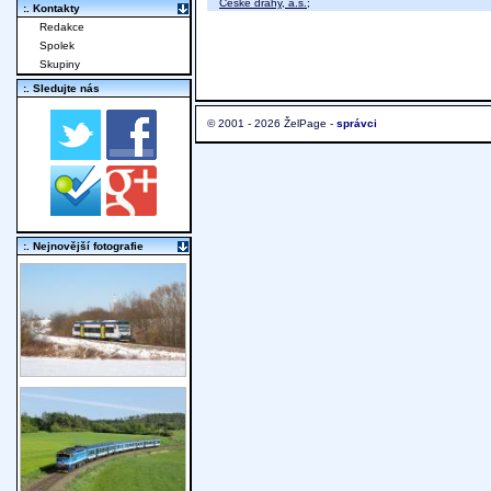
České dráhy, a.s.
;
:. Kontakty
Redakce
Spolek
Skupiny
:. Sledujte nás
© 2001 - 2026 ŽelPage -
správci
:. Nejnovější fotografie