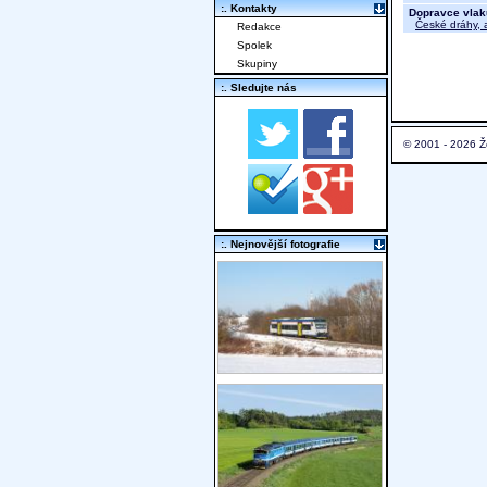
:. Kontakty
Dopravce vlak
České dráhy, a
Redakce
Spolek
Skupiny
:. Sledujte nás
© 2001 - 2026 Ž
:. Nejnovější fotografie