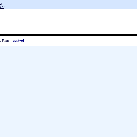
u:
.s.
;
elPage -
správci