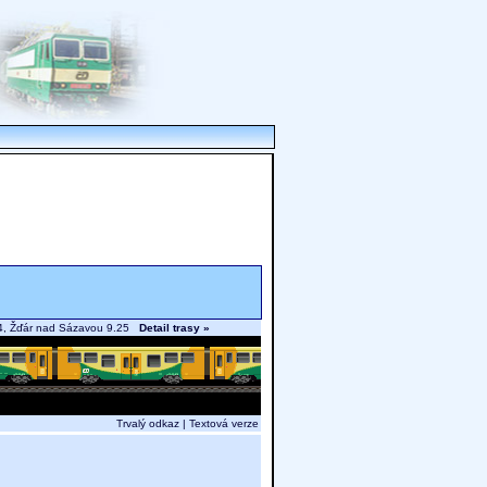
.04, Žďár nad Sázavou 9.25
Detail trasy »
Trvalý odkaz
|
Textová verze