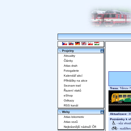
:. Projekty
Aktuality
Články
Atlas drah
Fotogalerie
Kalendář akcí
Přihlášky na akce
Seznam tratí
Trasa:
Tišnov 7
Řazení vlaků
eShop
Odkazy
RSS kanál
:. Weby
Aktualizace:
30
Atlas lokomotiv
Poznámky k vl
Atlas vozů
- vůz vhod
Nejkrásnější nádraží ČR
- rozšíře