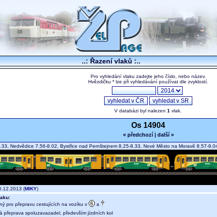
..: Řazení vlaků :..
Pro vyhledání vlaku zadejte jeho číslo, nebo název.
Hvězdičku * lze při vyhledávání používat dle zvyklostí.
V databázi byl nalezen
1
vlak.
Os 14904
« předchozí
|
další »
.33, Nedvědice 7.56-8.02, Bystřice nad Pernštejnem 8.25-8.33, Nové Město na Moravě 8.57-9
.12.2013 (
MIKY
)
aku:
ný pro přepravu cestujících na vozíku v
a
ná přeprava spoluzavazadel, především jízdních kol