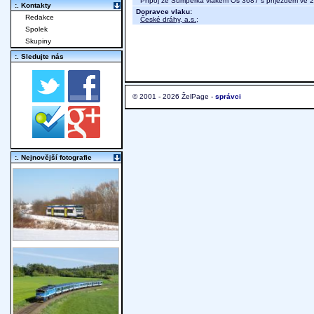
Přípoj ze Šumperka vlakem Os 3687 s příjezdem ve 
:. Kontakty
Dopravce vlaku:
Redakce
České dráhy, a.s.
;
Spolek
Skupiny
:. Sledujte nás
© 2001 - 2026 ŽelPage -
správci
:. Nejnovější fotografie