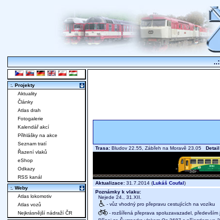
..
:. Projekty
Aktuality
Články
Atlas drah
Fotogalerie
Kalendář akcí
Přihlášky na akce
Seznam tratí
Trasa:
Bludov 22.55, Zábřeh na Moravě 23.05
Detail
Řazení vlaků
eShop
Odkazy
RSS kanál
Aktualizace:
31.7.2014 (
Lukáš Coufal
)
:. Weby
Poznámky k vlaku:
Atlas lokomotiv
Nejede 24., 31.XII.
- vůz vhodný pro přepravu cestujících na vozíku
Atlas vozů
- rozšířená přeprava spoluzavazadel, především j
Nejkrásnější nádraží ČR