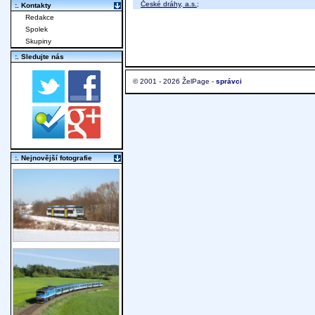
České dráhy, a.s.
;
:. Kontakty
Redakce
Spolek
Skupiny
:. Sledujte nás
© 2001 - 2026 ŽelPage -
správci
:. Nejnovější fotografie