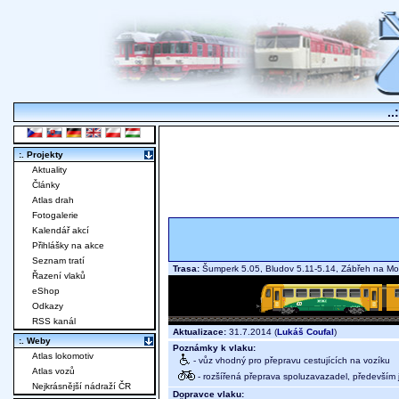
..
:. Projekty
Aktuality
Články
Atlas drah
Fotogalerie
Kalendář akcí
Přihlášky na akce
Seznam tratí
Trasa:
Šumperk 5.05, Bludov 5.11-5.14, Zábřeh na 
Řazení vlaků
eShop
Odkazy
RSS kanál
Aktualizace:
31.7.2014 (
Lukáš Coufal
)
:. Weby
Poznámky k vlaku:
Atlas lokomotiv
- vůz vhodný pro přepravu cestujících na vozíku
Atlas vozů
- rozšířená přeprava spoluzavazadel, především j
Nejkrásnější nádraží ČR
Dopravce vlaku: