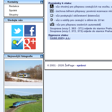
:. Kontakty
Poznámky k vlaku:
Redakce
- vůz vhodný pro přepravu cestujících na vozíku,
Spolek
- úschova během přepravy; povinná rezervace míst
Skupiny
- vůz poskytující občerstvení (bistrovůz)
- vůz s oddíly pro cestující s dětmi do 10 let
:. Sledujte nás
- vůz pro přepravu osobních automobilů
Souprava (vozy č. 363 - 371) odjede do stanice Prah
Souprava (vozy č. 372, 373) odjede do stanice Prah
Dopravce vlaku:
České dráhy, a.s.
;
:. Nejnovější fotografie
© 2001 - 2026 ŽelPage -
správci