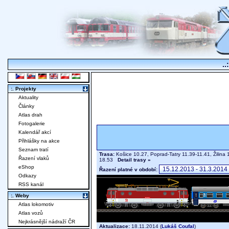
..
:. Projekty
Aktuality
Články
Atlas drah
Fotogalerie
Kalendář akcí
Přihlášky na akce
Seznam tratí
Trasa:
Košice 10.27, Poprad-Tatry 11.39-11.41, Žilina 
Řazení vlaků
18.53
Detail trasy »
eShop
Řazení platné v období:
Odkazy
RSS kanál
:. Weby
Atlas lokomotiv
Atlas vozů
Nejkrásnější nádraží ČR
Aktualizace:
18.11.2014 (
Lukáš Coufal
)