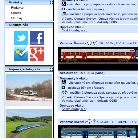
:. Kontakty
- vůz vhodný pro přepravu cestujících na vozíku,
Redakce
- úschova během přepravy
Spolek
- rozšířená přeprava spoluzavazadel, především j
Skupiny
V úseku Ostrava Svinov - Opava východ jede v opač
Ve vlaku platí také jízdní doklady ODIS
:. Sledujte nás
Dopravce vlaku:
České dráhy, a.s.
;
Varianta:
Řazení v
,
, 16., 30.IV., 7.V., kromě 27.XI
:. Nejnovější fotografie
Aktualizace:
15.6.2014 (
Kuba
)
Poznámky k vlaku:
- vůz vhodný pro přepravu cestujících na vozíku,
- úschova během přepravy
- rozšířená přeprava spoluzavazadel, především j
V úseku Ostrava Svinov - Opava východ jede v opač
Ve vlaku platí také jízdní doklady ODIS
Dopravce vlaku:
České dráhy, a.s.
;
Varianta:
Řazení v
,
a 23.XII. - 1.I., 30.VI. - 27.VI