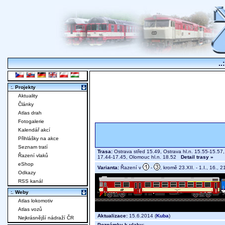
..
:. Projekty
Aktuality
Články
Atlas drah
Fotogalerie
Kalendář akcí
Přihlášky na akce
Seznam tratí
Trasa:
Ostrava střed 15.49, Ostrava hl.n. 15.55-15.57
Řazení vlaků
17.44-17.45, Olomouc hl.n. 18.52
Detail trasy »
eShop
Varianta:
Řazení v
-
, kromě 23.XII. - 1.I., 16., 2
Odkazy
RSS kanál
:. Weby
Atlas lokomotiv
Atlas vozů
Aktualizace:
15.6.2014 (
Kuba
)
Nejkrásnější nádraží ČR
Poznámky k vlaku: