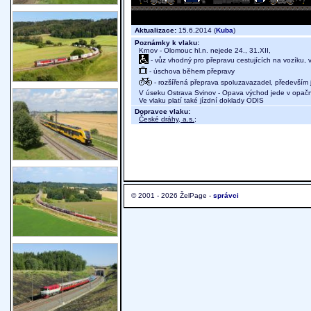
Aktualizace:
15.6.2014 (
Kuba
)
Poznámky k vlaku:
Krnov - Olomouc hl.n. nejede 24., 31.XII,
- vůz vhodný pro přepravu cestujících na vozíku,
- úschova během přepravy
- rozšířená přeprava spoluzavazadel, především j
V úseku Ostrava Svinov - Opava východ jede v opač
Ve vlaku platí také jízdní doklady ODIS
Dopravce vlaku:
České dráhy, a.s.
;
© 2001 - 2026 ŽelPage -
správci