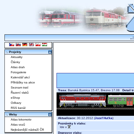
..
:. Projekty
Aktuality
Články
Atlas drah
Fotogalerie
Kalendář akcí
Přihlášky na akce
Seznam tratí
Trasa:
Banská Bystrica 15.47, Brezno 17.08
Detail t
Řazení vlaků
eShop
Odkazy
RSS kanál
:. Weby
Aktualizace:
30.12.2012 (
Jozef Huťka
)
Atlas lokomotiv
Poznámky k vlaku:
Atlas vozů
Ide v
Nejkrásnější nádraží ČR
Dopravce vlaku: