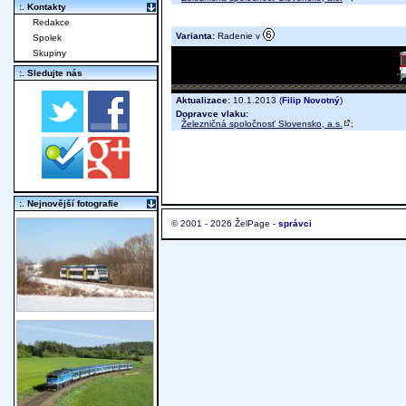
:. Kontakty
Redakce
Varianta:
Radenie v
Spolek
Skupiny
:. Sledujte nás
Aktualizace:
10.1.2013 (
Filip Novotný
)
Dopravce vlaku:
Železničná spoločnosť Slovensko, a.s.
;
:. Nejnovější fotografie
© 2001 - 2026 ŽelPage -
správci