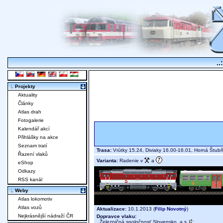
..
:. Projekty
Aktuality
Články
Atlas drah
Fotogalerie
Kalendář akcí
Přihlášky na akce
Seznam tratí
Trasa:
Vrútky 15.24, Diviaky 16.00-16.01, Horná Štub
Řazení vlaků
Varianta:
Radenie v
a
eShop
Odkazy
RSS kanál
:. Weby
Atlas lokomotiv
Atlas vozů
Aktualizace:
10.1.2013 (
Filip Novotný
)
Nejkrásnější nádraží ČR
Dopravce vlaku:
Železničná spoločnosť Slovensko, a.s.
;