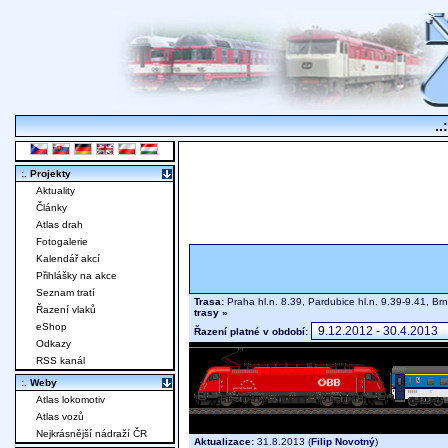
..
:. Projekty
Aktuality
Články
Atlas drah
Fotogalerie
Kalendář akcí
Přihlášky na akce
Seznam tratí
Trasa:
Praha hl.n. 8.39, Pardubice hl.n. 9.39-9.41, B
Řazení vlaků
trasy »
eShop
Řazení platné v období:
Odkazy
RSS kanál
:. Weby
Atlas lokomotiv
Atlas vozů
Nejkrásnější nádraží ČR
Aktualizace:
31.8.2013 (
Filip Novotný
)