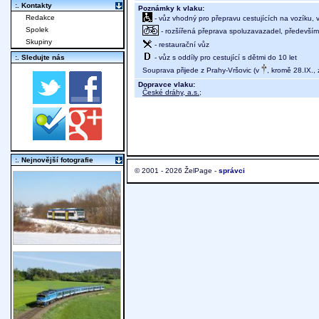
:. Kontakty
Poznámky k vlaku:
Redakce
- vůz vhodný pro přepravu cestujících na vozíku,
Spolek
- rozšířená přeprava spoluzavazadel, především j
Skupiny
- restaurační vůz
- vůz s oddíly pro cestující s dětmi do 10 let
:. Sledujte nás
Souprava přijede z Prahy-Vršovic (v
, kromě 28.IX.,
Dopravce vlaku:
České dráhy, a.s.
;
:. Nejnovější fotografie
© 2001 - 2026 ŽelPage -
správci