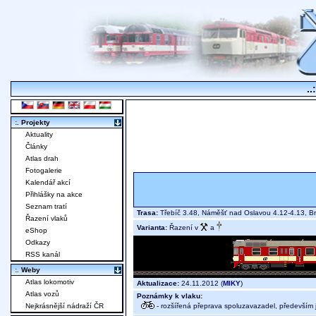
..
:. Projekty
Aktuality
Články
Atlas drah
Fotogalerie
Kalendář akcí
Přihlášky na akce
Seznam tratí
Trasa:
Třebíč 3.48, Náměšť nad Oslavou 4.12-4.13, B
Řazení vlaků
Varianta:
Řazení v
a
eShop
Odkazy
RSS kanál
:. Weby
Atlas lokomotiv
Aktualizace:
24.11.2012 (
MIKY
)
Atlas vozů
Poznámky k vlaku:
- rozšířená přeprava spoluzavazadel, především j
Nejkrásnější nádraží ČR