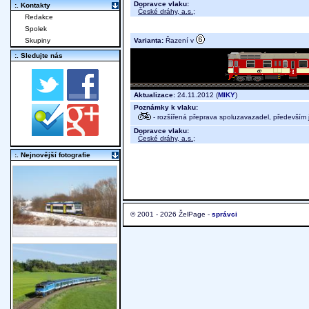
Dopravce vlaku:
:. Kontakty
České dráhy, a.s.
;
Redakce
Spolek
Varianta:
Řazení v
Skupiny
:. Sledujte nás
Aktualizace:
24.11.2012 (
MIKY
)
Poznámky k vlaku:
- rozšířená přeprava spoluzavazadel, především j
Dopravce vlaku:
České dráhy, a.s.
;
:. Nejnovější fotografie
© 2001 - 2026 ŽelPage -
správci