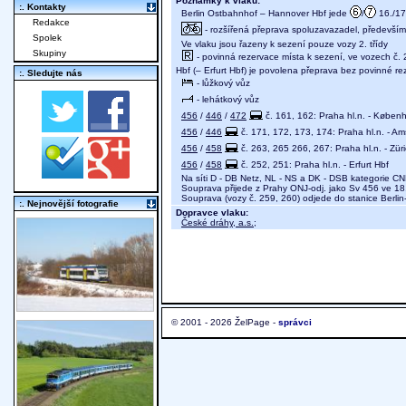
Poznámky k vlaku:
:. Kontakty
Berlin Ostbahnhof – Hannover Hbf jede
/
16./17.
Redakce
- rozšířená přeprava spoluzavazadel, především j
Spolek
Ve vlaku jsou řazeny k sezení pouze vozy 2. třídy
Skupiny
- povinná rezervace místa k sezení, ve vozech č. 
Hbf (– Erfurt Hbf) je povolena přeprava bez povinné re
:. Sledujte nás
- lůžkový vůz
- lehátkový vůz
456
/
446
/
472
č. 161, 162: Praha hl.n. - Købe
456
/
446
č. 171, 172, 173, 174: Praha hl.n. - A
456
/
458
č. 263, 265 266, 267: Praha hl.n. - Zür
456
/
458
č. 252, 251: Praha hl.n. - Erfurt Hbf
Na síti D - DB Netz, NL - NS a DK - DSB kategorie C
Souprava přijede z Prahy ONJ-odj. jako Sv 456 ve 18
Souprava (vozy č. 259, 260) odjede do stanice Berli
:. Nejnovější fotografie
Dopravce vlaku:
České dráhy, a.s.
;
© 2001 - 2026 ŽelPage -
správci