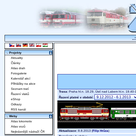
..
:. Projekty
Aktuality
Články
Atlas drah
Fotogalerie
Kalendář akcí
Přihlášky na akce
Seznam tratí
Trasa:
Praha hl.n. 18.29, Ústí nad Labem hl.n. 19.40
Řazení vlaků
Řazení platné v období:
eShop
Odkazy
RSS kanál
:. Weby
Atlas lokomotiv
Atlas vozů
Aktualizace:
8.8.2013 (
Filip Hrůza
)
Nejkrásnější nádraží ČR