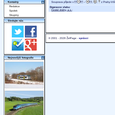
Souprava přijede v 
 –
,
,
z Prahy-Vrš
:. Kontakty
Redakce
Dopravce vlaku:
České dráhy, a.s.
;
Spolek
Skupiny
:. Sledujte nás
© 2001 - 2026 ŽelPage -
správci
:. Nejnovější fotografie