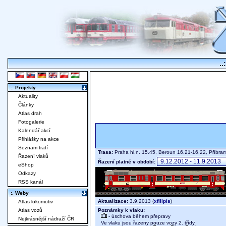
..
:. Projekty
Aktuality
Články
Atlas drah
Fotogalerie
Kalendář akcí
Přihlášky na akce
Seznam tratí
Trasa:
Praha hl.n. 15.45, Beroun 16.21-16.22, Příbr
Řazení vlaků
Řazení platné v období:
eShop
Odkazy
RSS kanál
:. Weby
Aktualizace:
3.9.2013 (
xfilipís
)
Atlas lokomotiv
Poznámky k vlaku:
Atlas vozů
- úschova během přepravy
Nejkrásnější nádraží ČR
Ve vlaku jsou řazeny pouze vozy 2. třídy