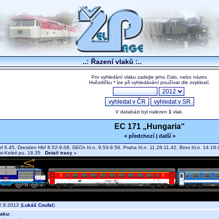
..: Řazení vlaků :..
Pro vyhledání vlaku zadejte jeho číslo, nebo název.
Hvězdičku * lze při vyhledávání používat dle zvyklostí.
V databázi byl nalezen
1
vlak.
EC 171 „Hungaria“
« předchozí
|
další »
f 6.45, Dresden Hbf 8.52-9.08, Děčín hl.n. 9.53-9.56, Praha hl.n. 11.26-11.42, Brno hl.n. 14.19-1
t-Keleti pu. 18.35
Detail trasy »
.9.2012 (
Lukáš Coufal
)
aku: