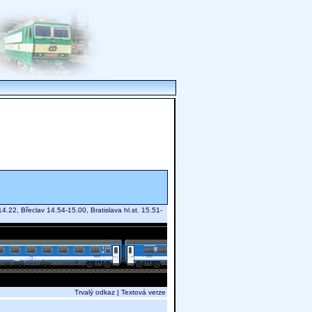
4.22, Břeclav 14.54-15.00, Bratislava hl.st. 15.51-
Trvalý odkaz
|
Textová verze