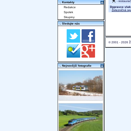
- restaura
:. Kontakty
Dopravce vlak
Redakce
Železničná sp
Spolek
Skupiny
:. Sledujte nás
© 2001 - 2026 Ž
:. Nejnovější fotografie