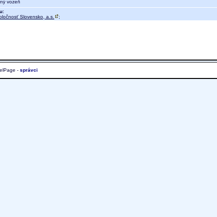
čný vozeň
u:
oločnosť Slovensko, a.s.
;
elPage -
správci