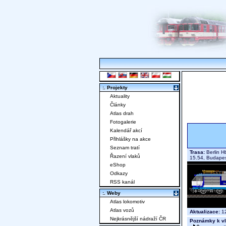
:. Projekty
Aktuality
Články
Atlas drah
Fotogalerie
Kalendář akcí
Přihlášky na akce
Seznam tratí
Trasa:
Berlin Hb
Řazení vlaků
15.54, Budapes
eShop
Odkazy
RSS kanál
:. Weby
Atlas lokomotiv
Atlas vozů
Aktualizace:
12
Nejkrásnější nádraží ČR
Poznámky k vl