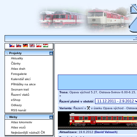
..
:. Projekty
Aktuality
Články
Atlas drah
Fotogalerie
Kalendář akcí
Přihlášky na akce
Seznam tratí
Trasa:
Opava východ 5.27, Ostrava-Svinov 6.00-6.15, 
Řazení vlaků
»
eShop
Řazení platné v období:
Odkazy
Varianta:
Řazení v
v úseku Opava východ - Ostrava
RSS kanál
:. Weby
Atlas lokomotiv
Atlas vozů
Aktualizace:
19.6.2012 (
David Valouch
)
Nejkrásnější nádraží ČR