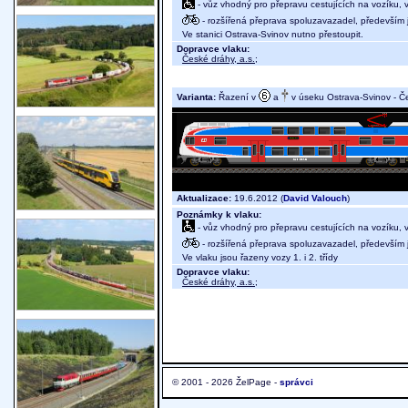
- vůz vhodný pro přepravu cestujících na vozíku,
- rozšířená přeprava spoluzavazadel, především j
Ve stanici Ostrava-Svinov nutno přestoupit.
Dopravce vlaku:
České dráhy, a.s.
;
Varianta:
Řazení v
a
v úseku Ostrava-Svinov - Č
Aktualizace:
19.6.2012 (
David Valouch
)
Poznámky k vlaku:
- vůz vhodný pro přepravu cestujících na vozíku,
- rozšířená přeprava spoluzavazadel, především j
Ve vlaku jsou řazeny vozy 1. i 2. třídy
Dopravce vlaku:
České dráhy, a.s.
;
© 2001 - 2026 ŽelPage -
správci