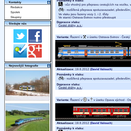
Poznámky k vlaku:
:. Kontakty
- vůz vhodný pro přepravu cestujících na vozíku,
Redakce
- rozšířená přeprava spoluzavazadel, především j
Spolek
Ve vlaku jsou řazeny vozy 1. i 2. třídy
Skupiny
Ve stanici Ostrava-Svinov nutno přestoupit
Dopravce vlaku:
:. Sledujte nás
České dráhy, a.s.
;
Varianta:
Řazení v
v úseku Ostrava-Svinov - Český
:. Nejnovější fotografie
Aktualizace:
19.6.2012 (
David Valouch
)
Poznámky k vlaku:
- rozšířená přeprava spoluzavazadel, především j
Dopravce vlaku:
České dráhy, a.s.
;
Varianta:
Řazení v
a
v úseku Opava východ - Os
Aktualizace:
19.6.2012 (
David Valouch
)
Poznámky k vlaku: