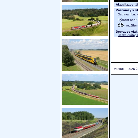
Aktualizace:
19
Poznámky k vl
Ostrava hl.n. 
Frýdlant nad O
- rozšíře
Dopravce vlak
České dráhy, a
© 2001 - 2026 Ž