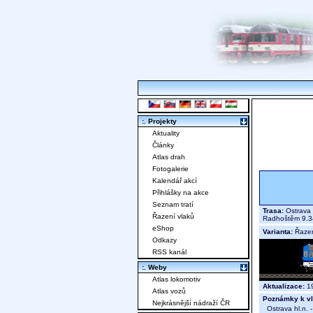
:. Projekty
Aktuality
Články
Atlas drah
Fotogalerie
Kalendář akcí
Přihlášky na akce
Seznam tratí
Trasa:
Ostrava 
Řazení vlaků
Radhoštěm 9
eShop
Varianta:
Řaze
Odkazy
RSS kanál
:. Weby
Atlas lokomotiv
Aktualizace:
19
Atlas vozů
Poznámky k vl
Nejkrásnější nádraží ČR
Ostrava hl.n. 