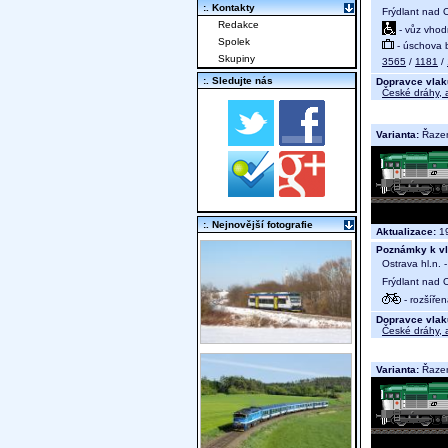
:. Kontakty
Frýdlant nad O
Redakce
- vůz vhod
Spolek
- úschova 
Skupiny
3565
/
1181
/
:. Sledujte nás
Dopravce vlak
České dráhy, a
Varianta:
Řaze
:. Nejnovější fotografie
Aktualizace:
19
Poznámky k vl
Ostrava hl.n. 
Frýdlant nad O
- rozšíře
Dopravce vlak
České dráhy, a
Varianta:
Řazení