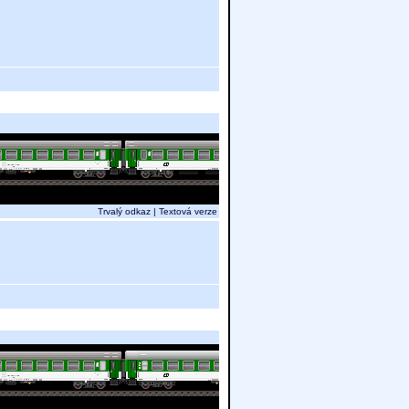
Trvalý odkaz
|
Textová verze