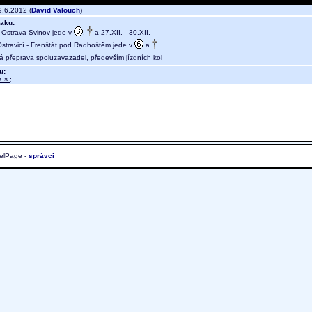
.6.2012 (
David Valouch
)
aku:
- Ostrava-Svinov jede v
,
a 27.XII. - 30.XII.
stravicí - Frenštát pod Radhoštěm jede v
a
ná přeprava spoluzavazadel, především jízdních kol
u:
.s.
;
elPage -
správci