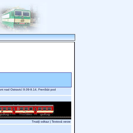
nt nad Ostravicí 9.09-9.14, Frenštát pod
Trvalý odkaz
|
Textová verze