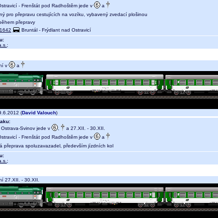
stravicí - Frenštát pod Radhoštěm jede v
a
ný pro přepravu cestujících na vozíku, vybavený zvedací plošinou
během přepravy
1642
Bruntál - Frýdlant nad Ostravicí
u:
.s.
;
ní v
a
.6.2012 (
David Valouch
)
aku:
- Ostrava-Svinov jede v
,
a 27.XII. - 30.XII.
stravicí - Frenštát pod Radhoštěm jede v
a
ná přeprava spoluzavazadel, především jízdních kol
u:
.s.
;
 27.XII. - 30.XII.