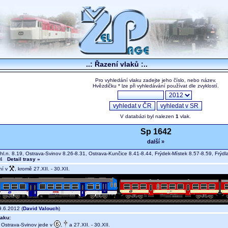
..: Řazení vlaků :..
Pro vyhledání vlaku zadejte jeho číslo, nebo název.
Hvězdičku * lze při vyhledávání používat dle zvyklostí.
V databázi byl nalezen
1
vlak.
Sp 1642
další »
hl.n. 8.19, Ostrava-Svinov 8.26-8.31, Ostrava-Kunčice 8.41-8.44, Frýdek-Místek 8.57-8.59, Frýdla
.34
Detail trasy »
ní v
, kromě 27.XII. - 30.XII.
.6.2012 (
David Valouch
)
aku:
- Ostrava-Svinov jede v
,
a 27.XII. - 30.XII.