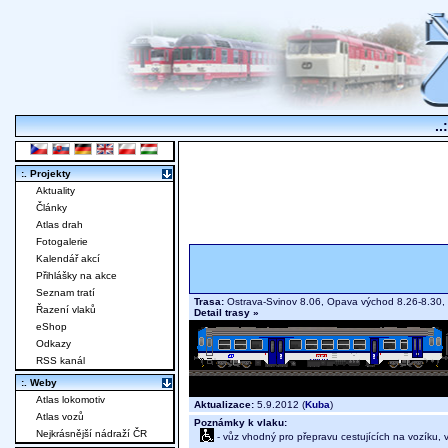
..
:. Projekty
Aktuality
Články
Atlas drah
Fotogalerie
Kalendář akcí
Přihlášky na akce
Seznam tratí
Trasa:
Ostrava-Svinov 8.06, Opava východ 8.26-8.30, K
Řazení vlaků
Detail trasy »
eShop
Odkazy
RSS kanál
:. Weby
Atlas lokomotiv
Aktualizace:
5.9.2012 (
Kuba
)
Atlas vozů
Poznámky k vlaku:
Nejkrásnější nádraží ČR
- vůz vhodný pro přepravu cestujících na vozíku,