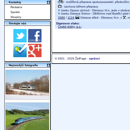
- rozšířená přeprava spoluzavazadel, především j
:. Kontakty
- úschova během přepravy
Redakce
V úseku Opava východ - Olomouc hl.n. jede v obrác
Spolek
V úseku Ostrava Svinov - Dětřichov nad Bystřicí platí
Skupiny
3380
/
1124
Ostrava střed - Olomouc hl.n. v
, n
Dopravce vlaku:
:. Sledujte nás
České dráhy, a.s.
;
© 2001 - 2026 ŽelPage -
správci
:. Nejnovější fotografie