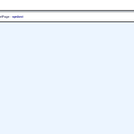
elPage -
správci