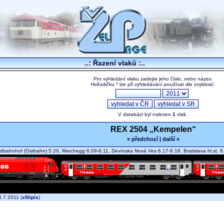
..: Řazení vlaků :..
Pro vyhledání vlaku zadejte jeho číslo, nebo název.
Hvězdičku * lze při vyhledávání používat dle zvyklostí.
V databázi byl nalezen
1
vlak.
REX 2504 „Kempelen“
« předchozí
|
další »
bahnhof (Ostbahn) 5.20, Marchegg 6.09-6.11, Devínska Nová Ves 6.17-6.18, Bratislava hl.st.
.7.2011 (
xfilipís
)