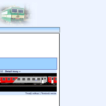
 6.32
Detail trasy »
Trvalý odkaz
|
Textová verze