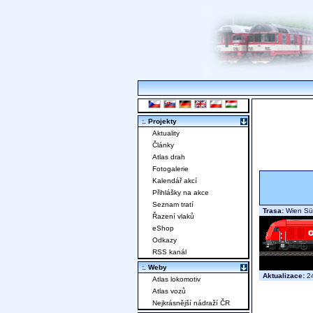
:. Projekty
Aktuality
Články
Atlas drah
Fotogalerie
Kalendář akcí
Přihlášky na akce
Seznam tratí
Trasa:
Wien Süd
Řazení vlaků
eShop
Odkazy
RSS kanál
:. Weby
Aktualizace:
24
Atlas lokomotiv
Atlas vozů
Nejkrásnější nádraží ČR