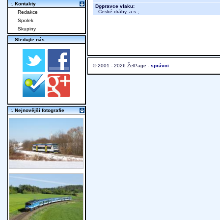
:. Kontakty
Dopravce vlaku:
České dráhy, a.s.
;
Redakce
Spolek
Skupiny
:. Sledujte nás
© 2001 - 2026 ŽelPage -
správci
:. Nejnovější fotografie