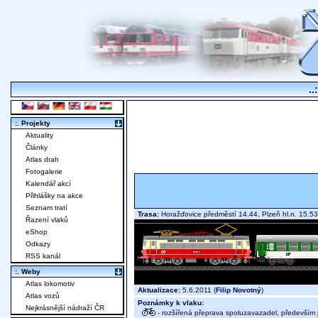
..
:. Projekty
Aktuality
Články
Atlas drah
Fotogalerie
Kalendář akcí
Přihlášky na akce
Seznam tratí
Trasa:
Horažďovice předměstí 14.44, Plzeň hl.n. 15.
Řazení vlaků
eShop
Odkazy
RSS kanál
:. Weby
Atlas lokomotiv
Aktualizace:
5.6.2011 (
Filip Novotný
)
Atlas vozů
Poznámky k vlaku:
Nejkrásnější nádraží ČR
- rozšířená přeprava spoluzavazadel, především j