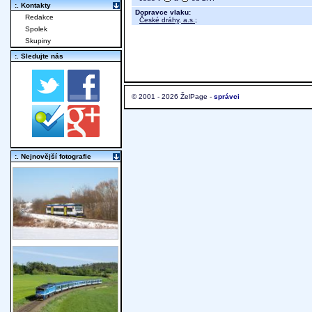
:. Kontakty
Dopravce vlaku:
Redakce
České dráhy, a.s.
;
Spolek
Skupiny
:. Sledujte nás
© 2001 - 2026 ŽelPage -
správci
:. Nejnovější fotografie