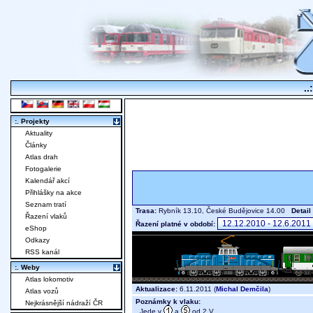
..
:. Projekty
Aktuality
Články
Atlas drah
Fotogalerie
Kalendář akcí
Přihlášky na akce
Seznam tratí
Trasa:
Rybník 13.10, České Budějovice 14.00
Detail
Řazení vlaků
Řazení platné v období:
eShop
Odkazy
RSS kanál
:. Weby
Atlas lokomotiv
Aktualizace:
6.11.2011 (
Michal Demčila
)
Atlas vozů
Poznámky k vlaku:
Nejkrásnější nádraží ČR
Jede v
a
od 2.V.