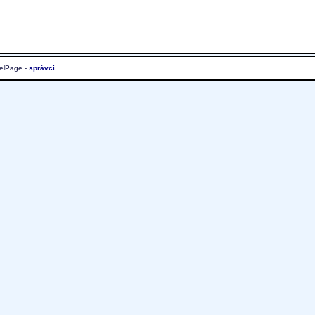
elPage -
správci