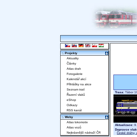
:. Projekty
Aktuality
Články
Atlas drah
Fotogalerie
Kalendář akcí
Přihlášky na akce
Seznam tratí
Trasa:
Tábor 1
Řazení vlaků
eShop
Odkazy
RSS kanál
:. Weby
Atlas lokomotiv
Aktualizace:
9.
Atlas vozů
Dopravce vlak
Nejkrásnější nádraží ČR
České dráhy, a