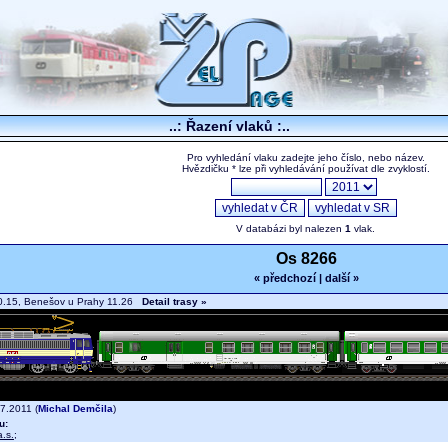
..: Řazení vlaků :..
Pro vyhledání vlaku zadejte jeho číslo, nebo název.
Hvězdičku * lze při vyhledávání používat dle zvyklostí.
V databázi byl nalezen
1
vlak.
Os 8266
« předchozí
|
další »
0.15, Benešov u Prahy 11.26
Detail trasy »
7.2011 (
Michal Demčila
)
u:
.s.
;