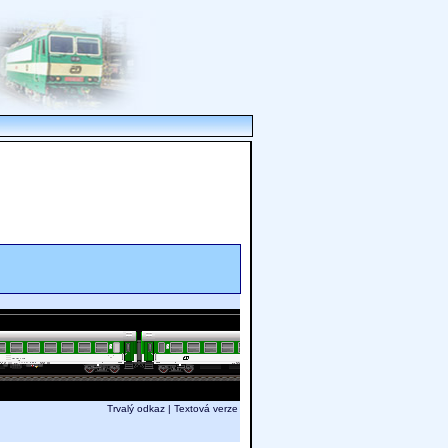
Trvalý odkaz
|
Textová verze