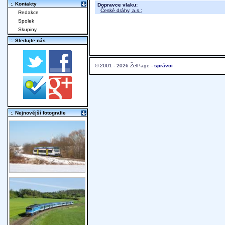
:. Kontakty
Dopravce vlaku:
České dráhy, a.s.
;
Redakce
Spolek
Skupiny
:. Sledujte nás
© 2001 - 2026 ŽelPage -
správci
:. Nejnovější fotografie