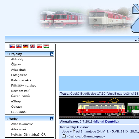
..
:. Projekty
Aktuality
Články
Atlas drah
Fotogalerie
Kalendář akcí
Přihlášky na akce
Seznam tratí
Trasa:
České Budějovice 17.19, Veselí nad Lužnicí 
Řazení vlaků
eShop
Odkazy
RSS kanál
:. Weby
Aktualizace:
9.7.2011 (
Michal Demčila
)
Atlas lokomotiv
Poznámky k vlaku:
Atlas vozů
Jede v
od 2.I.,nejede 24.IV.,3. - 5.VII.,28.IX.,28.X.
Nejkrásnější nádraží ČR
- úschova během přepravy