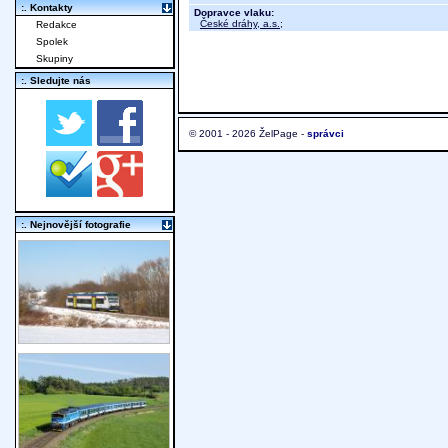
:. Kontakty
Dopravce vlaku:
České dráhy, a.s.
;
Redakce
Spolek
Skupiny
:. Sledujte nás
© 2001 - 2026 ŽelPage -
správci
:. Nejnovější fotografie