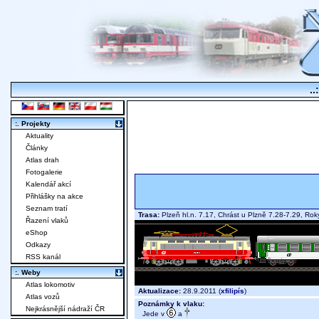
..
:. Projekty
Aktuality
Články
Atlas drah
Fotogalerie
Kalendář akcí
Přihlášky na akce
Seznam tratí
Trasa:
Plzeň hl.n. 7.17, Chrást u Plzně 7.28-7.29, R
Řazení vlaků
eShop
Odkazy
RSS kanál
:. Weby
Atlas lokomotiv
Aktualizace:
28.9.2011 (
xfilipís
)
Atlas vozů
Poznámky k vlaku:
Nejkrásnější nádraží ČR
Jede v
a