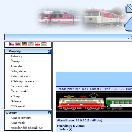
..
:. Projekty
Aktuality
Články
Atlas drah
Fotogalerie
Kalendář akcí
Přihlášky na akce
Seznam tratí
Trasa:
Plzeň hl.n. 6.57, Chrást u Plzně 7.08-7.09, R
Řazení vlaků
eShop
Odkazy
RSS kanál
:. Weby
Atlas lokomotiv
Aktualizace:
28.9.2011 (
xfilipís
)
Atlas vozů
Poznámky k vlaku:
Nejkrásnější nádraží ČR
Jede v