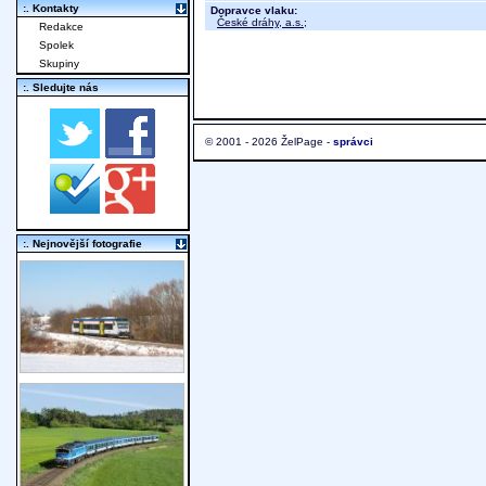
:. Kontakty
Dopravce vlaku:
České dráhy, a.s.
;
Redakce
Spolek
Skupiny
:. Sledujte nás
© 2001 - 2026 ŽelPage -
správci
:. Nejnovější fotografie