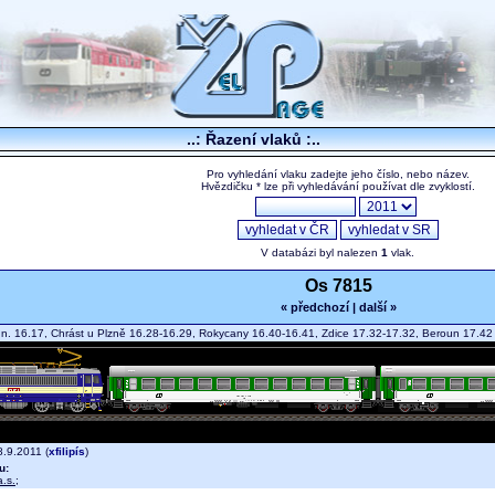
..: Řazení vlaků :..
Pro vyhledání vlaku zadejte jeho číslo, nebo název.
Hvězdičku * lze při vyhledávání používat dle zvyklostí.
V databázi byl nalezen
1
vlak.
Os 7815
« předchozí
|
další »
.n. 16.17, Chrást u Plzně 16.28-16.29, Rokycany 16.40-16.41, Zdice 17.32-17.32, Beroun 17.
.9.2011 (
xfilipís
)
u:
.s.
;