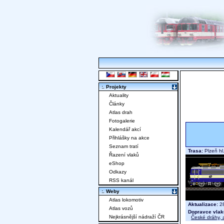
:. Projekty
Aktuality
Články
Atlas drah
Fotogalerie
Kalendář akcí
Přihlášky na akce
Seznam tratí
Trasa:
Plzeň hl
Řazení vlaků
eShop
Odkazy
RSS kanál
:. Weby
Atlas lokomotiv
Aktualizace:
28
Atlas vozů
Dopravce vlak
Nejkrásnější nádraží ČR
České dráhy, a