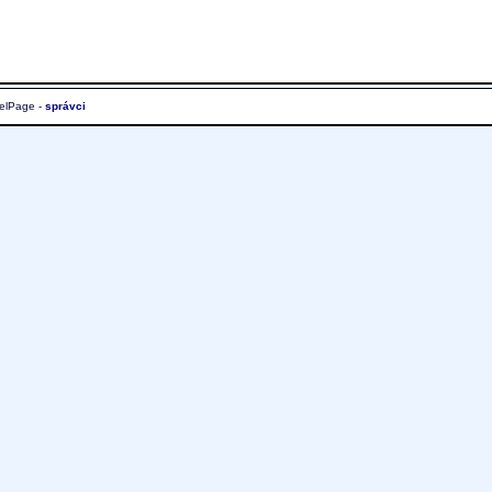
elPage -
správci