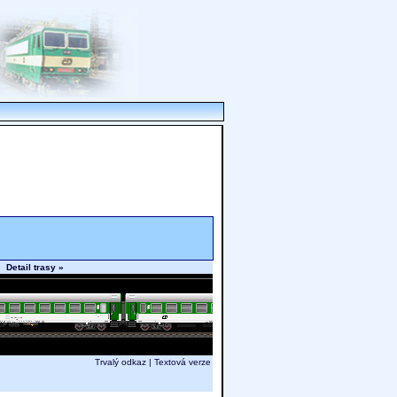
42
Detail trasy »
Trvalý odkaz
|
Textová verze