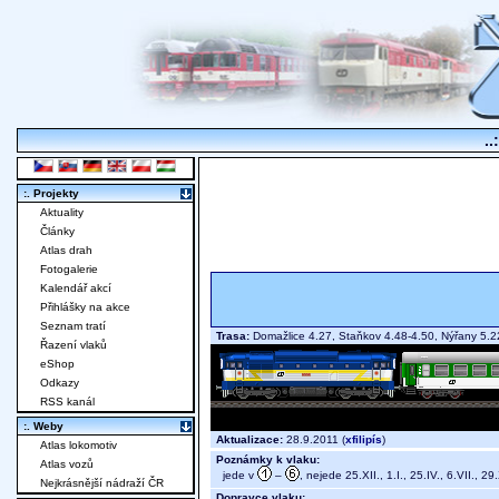
..
:. Projekty
Aktuality
Články
Atlas drah
Fotogalerie
Kalendář akcí
Přihlášky na akce
Seznam tratí
Trasa:
Domažlice 4.27, Staňkov 4.48-4.50, Nýřany 5.2
Řazení vlaků
eShop
Odkazy
RSS kanál
:. Weby
Aktualizace:
28.9.2011 (
xfilipís
)
Atlas lokomotiv
Poznámky k vlaku:
Atlas vozů
jede v
–
, nejede 25.XII., 1.I., 25.IV., 6.VII., 29
Nejkrásnější nádraží ČR
Dopravce vlaku: