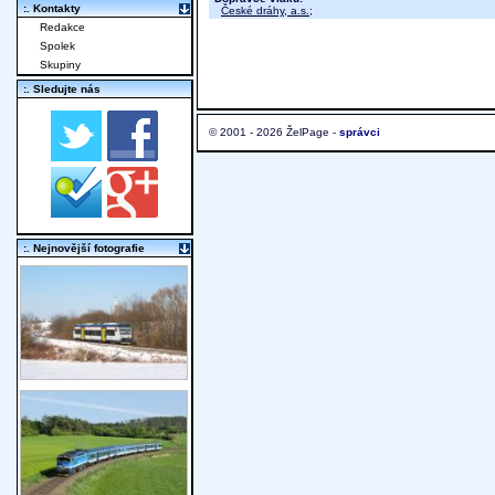
:. Kontakty
České dráhy, a.s.
;
Redakce
Spolek
Skupiny
:. Sledujte nás
© 2001 - 2026 ŽelPage -
správci
:. Nejnovější fotografie