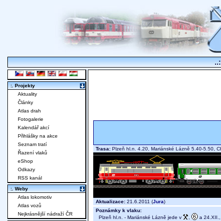
..
:. Projekty
Aktuality
Články
Atlas drah
Fotogalerie
Kalendář akcí
Přihlášky na akce
Seznam tratí
Trasa:
Plzeň hl.n. 4.20, Mariánské Lázně 5.40-5.50, 
Řazení vlaků
eShop
Odkazy
RSS kanál
:. Weby
Atlas lokomotiv
Aktualizace:
21.6.2011 (
Jura
)
Atlas vozů
Poznámky k vlaku:
Nejkrásnější nádraží ČR
Plzeň hl.n. - Mariánské Lázně jede v
,
a 24.XII.,