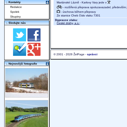
:. Kontakty
Mariánské Lázně - Karlovy Vary jede v
Redakce
- rozšířená přeprava spoluzavazadel, především j
- úschova během přepravy
Spolek
Ze stanice Cheb číslo vlaku 7301
Skupiny
Dopravce vlaku:
:. Sledujte nás
České dráhy, a.s.
;
© 2001 - 2026 ŽelPage -
správci
:. Nejnovější fotografie