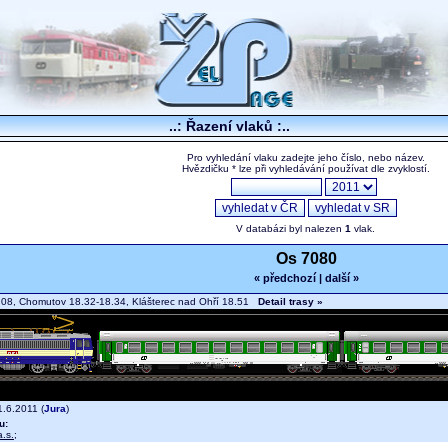
..: Řazení vlaků :..
Pro vyhledání vlaku zadejte jeho číslo, nebo název.
Hvězdičku * lze při vyhledávání používat dle zvyklostí.
V databázi byl nalezen
1
vlak.
Os 7080
« předchozí
|
další »
08, Chomutov 18.32-18.34, Klášterec nad Ohří 18.51
Detail trasy »
.6.2011 (
Jura
)
u:
.s.
;