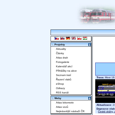
:. Projekty
Aktuality
Články
Atlas drah
Fotogalerie
Kalendář akcí
Přihlášky na akce
Seznam tratí
Trasa:
Most 18.
Řazení vlaků
eShop
Odkazy
RSS kanál
:. Weby
Atlas lokomotiv
Aktualizace:
21
Atlas vozů
Dopravce vlak
Nejkrásnější nádraží ČR
České dráhy, a