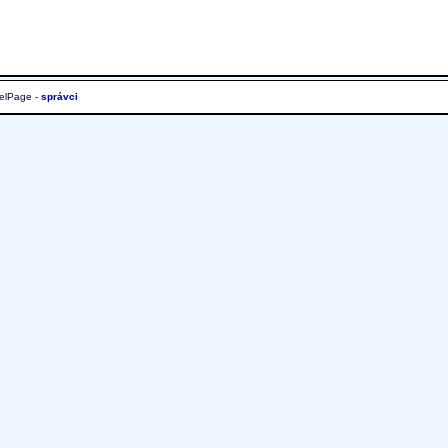
elPage -
správci