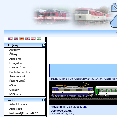
..
:. Projekty
Aktuality
Články
Atlas drah
Fotogalerie
Kalendář akcí
Přihlášky na akce
Seznam tratí
Trasa:
Most 14.08, Chomutov 14.32-14.34, Klášterec
Řazení vlaků
eShop
Odkazy
RSS kanál
:. Weby
Atlas lokomotiv
Aktualizace:
21.6.2011 (
Jura
)
Atlas vozů
Dopravce vlaku:
Nejkrásnější nádraží ČR
České dráhy, a.s.
;