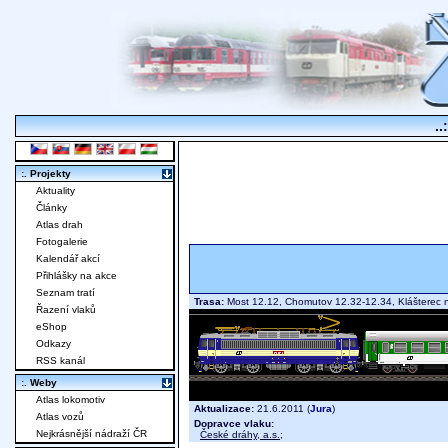
..
:. Projekty
Aktuality
Články
Atlas drah
Fotogalerie
Kalendář akcí
Přihlášky na akce
Seznam tratí
Trasa:
Most 12.12, Chomutov 12.32-12.34, Klášterec
Řazení vlaků
eShop
Odkazy
RSS kanál
:. Weby
Atlas lokomotiv
Aktualizace:
21.6.2011 (
Jura
)
Atlas vozů
Dopravce vlaku:
Nejkrásnější nádraží ČR
České dráhy, a.s.
;