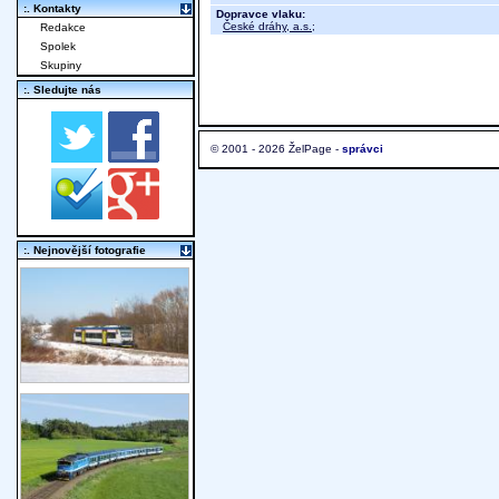
:. Kontakty
Dopravce vlaku:
České dráhy, a.s.
;
Redakce
Spolek
Skupiny
:. Sledujte nás
© 2001 - 2026 ŽelPage -
správci
:. Nejnovější fotografie