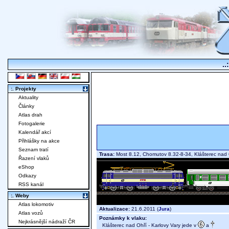
..
:. Projekty
Aktuality
Články
Atlas drah
Fotogalerie
Kalendář akcí
Přihlášky na akce
Seznam tratí
Trasa:
Most 8.12, Chomutov 8.32-8-34, Klášterec nad 
Řazení vlaků
eShop
Odkazy
RSS kanál
:. Weby
Atlas lokomotiv
Aktualizace:
21.6.2011 (
Jura
)
Atlas vozů
Poznámky k vlaku:
Nejkrásnější nádraží ČR
Klášterec nad Ohří - Karlovy Vary jede v
a