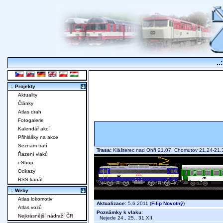
..
:. Projekty
Aktuality
Články
Atlas drah
Fotogalerie
Kalendář akcí
Přihlášky na akce
Seznam tratí
Trasa:
Klášterec nad Ohří 21.07, Chomutov 21.24-21.
Řazení vlaků
eShop
Odkazy
RSS kanál
:. Weby
Atlas lokomotiv
Aktualizace:
5.6.2011 (
Filip Novotný
)
Atlas vozů
Poznámky k vlaku:
Nejkrásnější nádraží ČR
Nejede 24., 25., 31.XII.