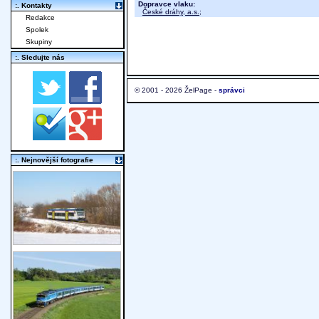
Dopravce vlaku:
:. Kontakty
České dráhy, a.s.
;
Redakce
Spolek
Skupiny
:. Sledujte nás
© 2001 - 2026 ŽelPage -
správci
:. Nejnovější fotografie