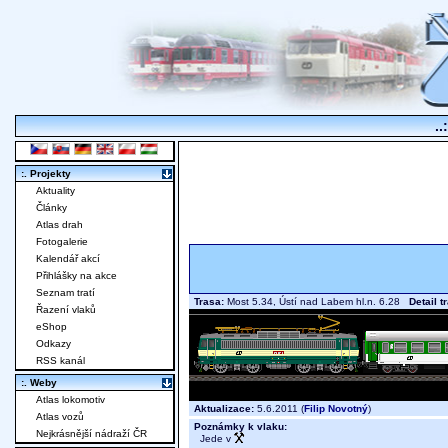
..
:. Projekty
Aktuality
Články
Atlas drah
Fotogalerie
Kalendář akcí
Přihlášky na akce
Seznam tratí
Trasa:
Most 5.34, Ústí nad Labem hl.n. 6.28
Detail t
Řazení vlaků
eShop
Odkazy
RSS kanál
:. Weby
Atlas lokomotiv
Aktualizace:
5.6.2011 (
Filip Novotný
)
Atlas vozů
Poznámky k vlaku:
Nejkrásnější nádraží ČR
Jede v