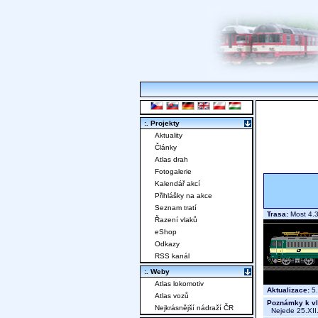
:. Projekty
Aktuality
Články
Atlas drah
Fotogalerie
Kalendář akcí
Přihlášky na akce
Seznam tratí
Trasa:
Most 4.3
Řazení vlaků
eShop
Odkazy
RSS kanál
:. Weby
Atlas lokomotiv
Aktualizace:
5.
Atlas vozů
Poznámky k vl
Nejkrásnější nádraží ČR
Nejede 25.XII.,