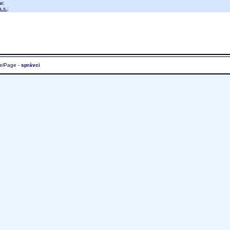
u:
.s.
;
elPage -
správci