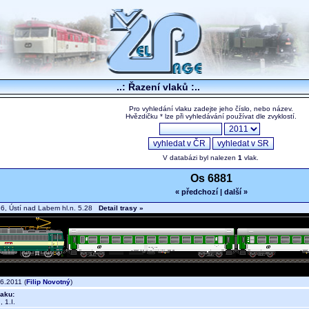
..: Řazení vlaků :..
Pro vyhledání vlaku zadejte jeho číslo, nebo název.
Hvězdičku * lze při vyhledávání používat dle zvyklostí.
V databázi byl nalezen
1
vlak.
Os 6881
« předchozí
|
další »
6, Ústí nad Labem hl.n. 5.28
Detail trasy »
6.2011 (
Filip Novotný
)
aku:
 1.I.